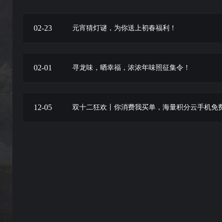
02-23
元宵猜灯谜，为你送上初春福利！
16
23
16
02-01
寻龙味，晒幸福，浓浓年味照征集令！
10
01
10
12-05
双十二狂欢丨你消费我买单，海量积分云手机免
18
05
18